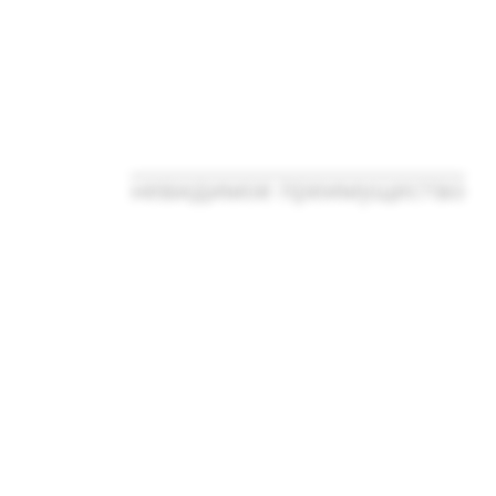
невидимое преимущество
Медицинское
изделие от
запотевания
оптики