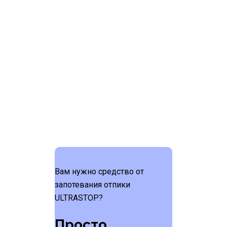
ULTRASTOP –
безупречность в
деталях!
Вам нужно средство от
запотевания отпики
ULTRASTOP?
Просто