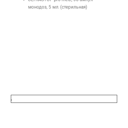
монодоз, 5 мл. (стерильная)
Применение
При проведении всех видов эндоскопических
вмешательств, любыми типами эндоскопов
(гибкими или жесткими)