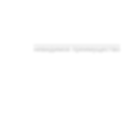
невидимое преимущество
Медицинское
изделие от
запотевания
оптики