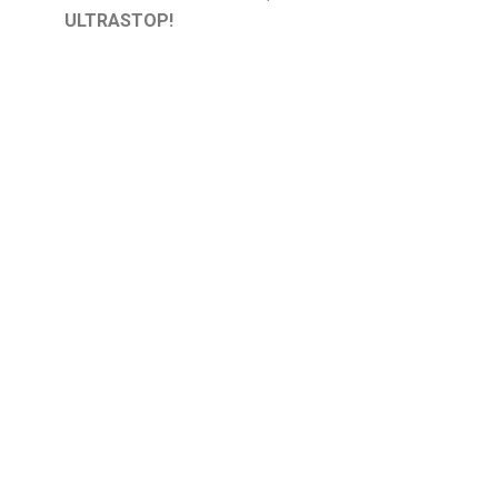
ULTRASTOP!
Ultrastop —
революция в
мировой
медицине, это
простое и
чрезвычайно
эффективное